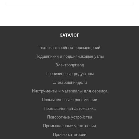
КАТАЛОГ
Техника линейных перемещений
Подшипники и подшипниковые узлы
Электропривод
Прецизионные редукторы
Электрошпиндели
Инструменты и материалы для сервиса
Промышленные трансмиссии
Промышленная автоматика
Поворотные устройства
Промышленные уплотнения
Прочие категории