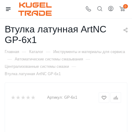
0
Втулка латунная ArtNC
GP-6x1
—
—
Главная
Каталог
Инструменты и материалы для сервиса
—
—
Автоматические системы смазывания
—
Централизованные системы смазки
Втулка латунная ArtNC GP-6x1
Артикул:
GP-6x1