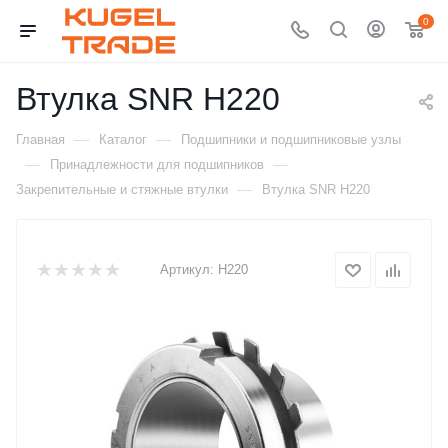
0
Втулка SNR H220
—
—
Главная
Каталог
Подшипники и подшипниковые узлы
—
—
Принадлежности для подшипников
—
Закрепительные и стяжные втулки
Втулка SNR H220
Артикул:
H220