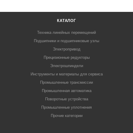
КАТАЛОГ
Техника линейных перемещений
Подшипники и подшипниковые узлы
Электропривод
Прецизионные редукторы
Электрошпиндели
Инструменты и материалы для сервиса
Промышленные трансмиссии
Промышленная автоматика
Поворотные устройства
Промышленные уплотнения
Прочие категории