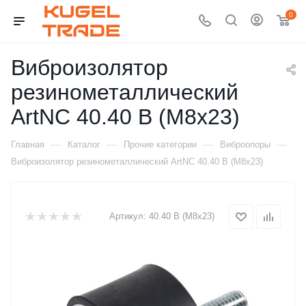
0
Виброизолятор
резинометаллический
ArtNC 40.40 B (M8x23)
—
—
—
—
Главная
Каталог
Прочие категории
Виброопоры
Виброизолятор резинометаллический ArtNC 40.40 B (M8x23)
Артикул:
40.40 B (M8x23)