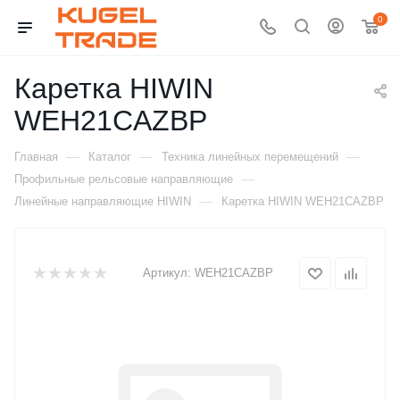
0
Каретка HIWIN
WEH21CAZBP
—
—
—
Главная
Каталог
Техника линейных перемещений
—
Профильные рельсовые направляющие
—
Линейные направляющие HIWIN
Каретка HIWIN WEH21CAZBP
Артикул:
WEH21CAZBP