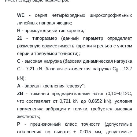
WE
- серия четырёхрядных широкопрофильных
линейных направляющих;
H
- прямоугольный тип каретки;
21
- типоразмер (данный параметр определяет
размерную совместимость каретки и рельса с учетом
серии и требуемой точности);
C
- высокая нагрузка (базовая динамическая нагрузка
C - 7,21 kN, базовая статическая нагрузка С
- 13,7
0
kN);
A
- вариант крепления "сверху";
ZB
- тяжёлый предварительный натяг (0,10~0,12C,
что составляет от 0,721 kN до 0,8652 kN), условия
применения: вибрации и толчки, требуется высокая
жесткость;
P
- прецизионный класс точности (допустимые
отклонения по высоте ± 0,015 мм, допустимые