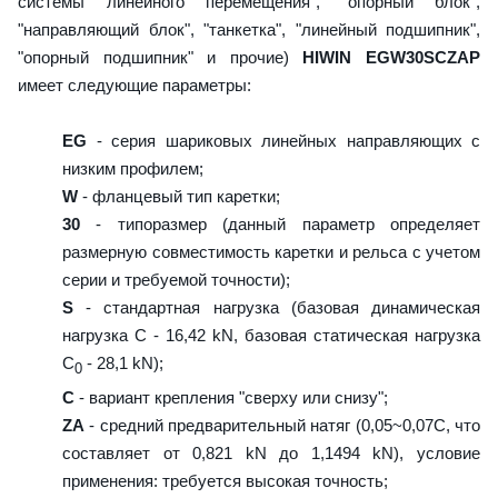
системы линейного перемещения", "опорный блок",
"направляющий блок", "танкетка", "линейный подшипник",
"опорный подшипник" и прочие)
HIWIN EGW30SCZAP
имеет следующие параметры:
EG
- серия шариковых линейных направляющих с
низким профилем;
W
- фланцевый тип каретки;
30
- типоразмер (данный параметр определяет
размерную совместимость каретки и рельса с учетом
серии и требуемой точности);
S
- стандартная нагрузка (базовая динамическая
нагрузка C - 16,42 kN, базовая статическая нагрузка
С
- 28,1 kN);
0
C
- вариант крепления "сверху или снизу";
ZA
- средний предварительный натяг (0,05~0,07C, что
составляет от 0,821 kN до 1,1494 kN), условие
применения: требуется высокая точность;