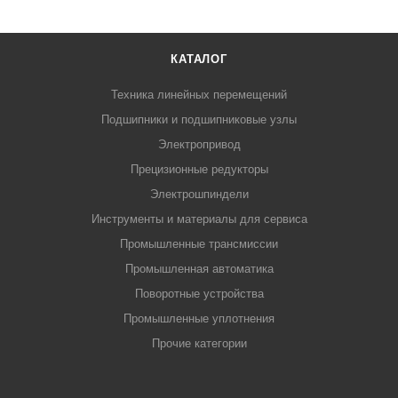
КАТАЛОГ
Техника линейных перемещений
Подшипники и подшипниковые узлы
Электропривод
Прецизионные редукторы
Электрошпиндели
Инструменты и материалы для сервиса
Промышленные трансмиссии
Промышленная автоматика
Поворотные устройства
Промышленные уплотнения
Прочие категории