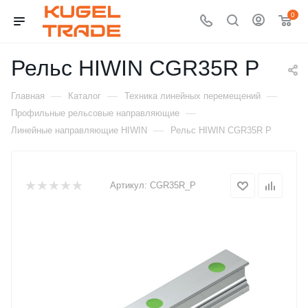
0
Рельс HIWIN CGR35R P
—
—
—
Главная
Каталог
Техника линейных перемещений
—
Профильные рельсовые направляющие
—
Линейные направляющие HIWIN
Рельс HIWIN CGR35R P
Артикул:
CGR35R_P