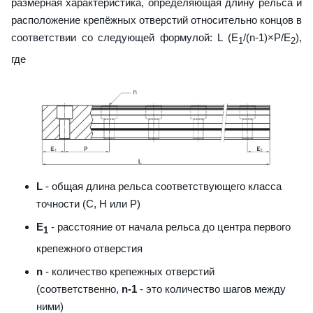
размерная характеристика, определяющая длину рельса и
расположение крепёжных отверстий относительно концов в
соответствии со следующей формулой: L (E
/(n-1)×P/E
),
1
2
где
L
- общая длина рельса соответствующего класса
точности (С, H или Р)
E
- расстояние от начала рельса до центра первого
1
крепежного отверстия
n
- количество крепежных отверстий
(соответственно,
n-1
- это количество шагов между
ними)