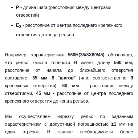
P
- длина шага (расстояния между центрами
отверстий)
E
- расстояние от центра последнего крепежного
2
отверстия до конца рельса
Например, характеристика
560H(35/8X60/45)
обозначает,
что рельс класса точности
H
имеет длину
560 мм
,
расстояние от начала до ближайшего отверстия
составляет
35 мм
,
8 "шагов"
(или, соответственно,
9
крепежных отверстий),
60 мм
- расстояние между
отверстиями,
45 мм
- расстояние от центра последнего
крепежного отверстия до конца рельса.
Мы осуществляем нарезку рельс по заданным
характеристикам с допустимой погрешностью
±1
мм на
один отрезок. В случае необходимости более