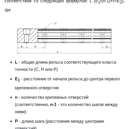
соответствии со следующей формулой: L (E
/(n-1)×P/E
),
1
2
где
L
- общая длина рельса соответствующего класса
точности (С, H или Р)
E
- расстояние от начала рельса до центра первого
1
крепежного отверстия
n
- количество крепежных отверстий
(соответственно,
n-1
- это количество шагов между
ними)
P
- длина шага (расстояния между центрами
отверстий)