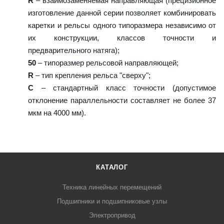
R
– взаимозаменяемая направляющая (прецизионное
изготовление данной серии позволяет комбинировать
каретки и рельсы одного типоразмера независимо от
их конструкции, классов точности и
предварительного натяга);
50
– типоразмер рельсовой направляющей;
R
– тип крепления рельса "сверху";
C
– стандартный класс точности (допустимое
отклонение параллельности составляет не более 37
мкм на 4000 мм).
КАТАЛОГ
Техника линейных перемещений
Подшипники и подшипниковые узлы
Электропривод