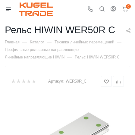
0
Рельс HIWIN WER50R C
—
—
—
Главная
Каталог
Техника линейных перемещений
—
Профильные рельсовые направляющие
—
Линейные направляющие HIWIN
Рельс HIWIN WER50R C
Артикул:
WER50R_C