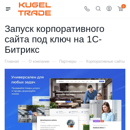
0
Запуск корпоративного
сайта под ключ на 1С-
Битрикс
—
—
—
Главная
О компании
Партнеры
Корпоративные сайты