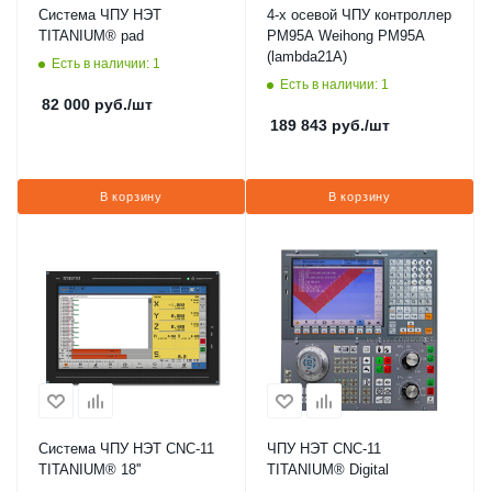
Система ЧПУ НЭТ
4-х осевой ЧПУ контроллер
TITANIUM® pad
PM95A Weihong PM95A
(lambda21A)
Есть в наличии: 1
Есть в наличии: 1
82 000
руб.
/шт
189 843
руб.
/шт
В корзину
В корзину
Система ЧПУ НЭТ CNC-11
ЧПУ НЭТ CNC-11
TITANIUM® 18''
TITANIUM® Digital