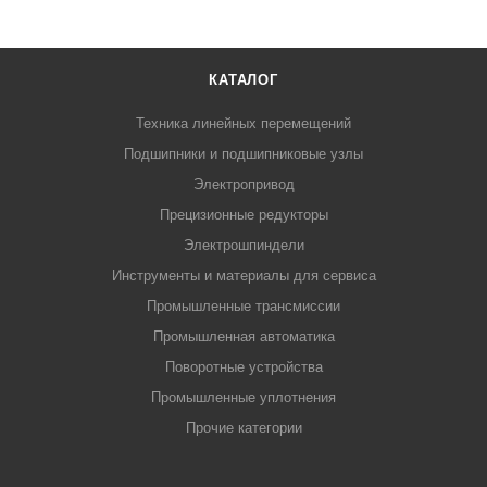
КАТАЛОГ
Техника линейных перемещений
Подшипники и подшипниковые узлы
Электропривод
Прецизионные редукторы
Электрошпиндели
Инструменты и материалы для сервиса
Промышленные трансмиссии
Промышленная автоматика
Поворотные устройства
Промышленные уплотнения
Прочие категории