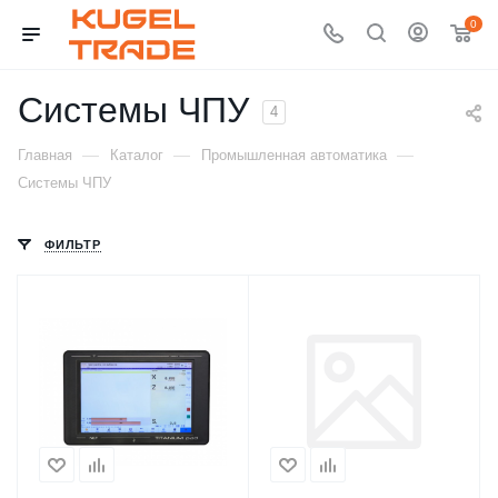
0
Системы ЧПУ
4
—
—
—
Главная
Каталог
Промышленная автоматика
Системы ЧПУ
ФИЛЬТР