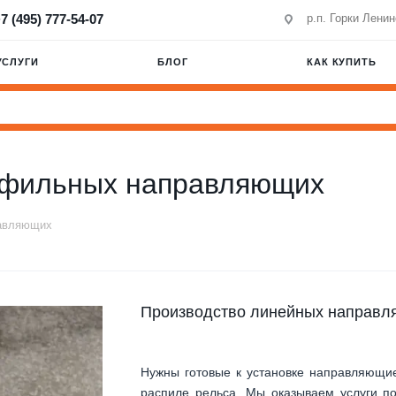
7 (495) 777-54-07
р.п. Горки Лени
УСЛУГИ
БЛОГ
КАК КУПИТЬ
рофильных направляющих
равляющих
Производство линейных направ
Нужны готовые к установке направляющи
распиле рельса. Мы оказываем услуги п