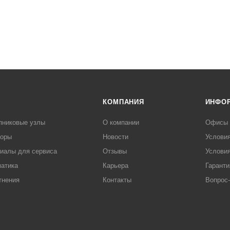
КОМПАНИЯ
ИНФО
пниковые узлы
О компании
Офисы
торы
Новости
Услови
иалы для сервиса
Отзывы
Условия
атика
Карьера
Гаранти
тнения
Контакты
Вопрос-