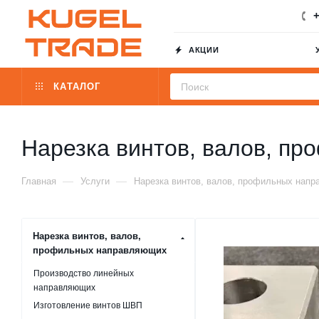
+
АКЦИИ
КАТАЛОГ
Нарезка винтов, валов, п
—
—
Главная
Услуги
Нарезка винтов, валов, профильных нап
Нарезка винтов, валов,
профильных направляющих
Производство линейных
направляющих
Изготовление винтов ШВП