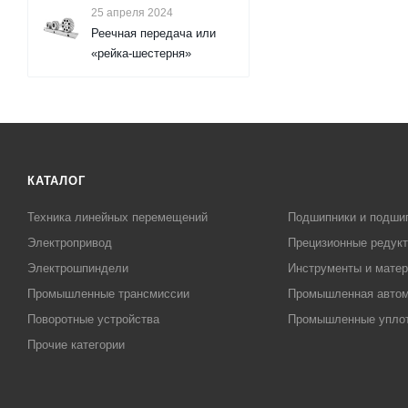
25 апреля 2024
Реечная передача или
«рейка-шестерня»
КАТАЛОГ
Техника линейных перемещений
Подшипники и подши
Электропривод
Прецизионные редук
Электрошпиндели
Инструменты и матер
Промышленные трансмиссии
Промышленная автом
Поворотные устройства
Промышленные упло
Прочие категории