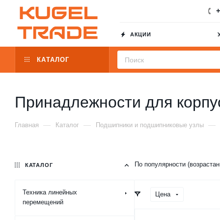
+
АКЦИИ
КАТАЛОГ
Принадлежности для корпу
—
—
—
Главная
Каталог
Подшипники и подшипниковые узлы
По популярности (возраста
КАТАЛОГ
Техника линейных
Цена
перемещений