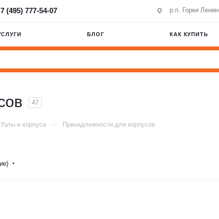
7 (495) 777-54-07
р.п. Горки Лени
УСЛУГИ
БЛОГ
КАК КУПИТЬ
сов
47
—
Узлы и корпуса
Принадлежности для корпусов
ние)