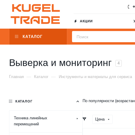
+
АКЦИИ
КАТАЛОГ
Выверка и мониторинг
4
—
—
Главная
Каталог
Инструменты и материалы для сервиса
По популярности (возраста
КАТАЛОГ
Техника линейных
Цена
перемещений