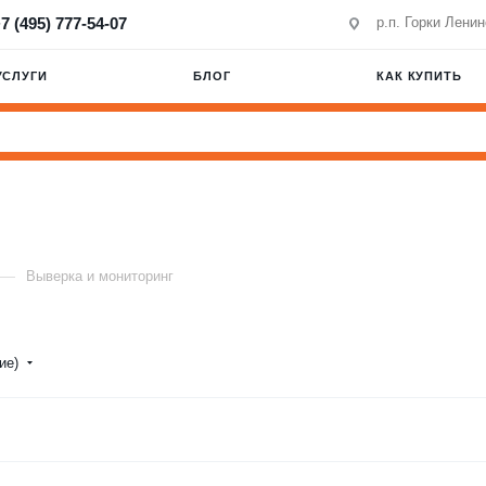
7 (495) 777-54-07
р.п. Горки Лени
УСЛУГИ
БЛОГ
КАК КУПИТЬ
—
Выверка и мониторинг
ние)