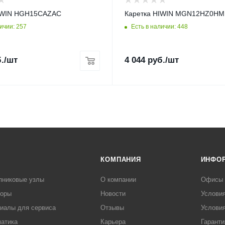
HIWIN HGH15CAZAC
Каретка HIWIN MGN12HZ0HM
ичии: 257
Есть в наличии: 448
.
/шт
4 044
руб.
/шт
КОМПАНИЯ
ИНФО
пниковые узлы
О компании
Офисы
торы
Новости
Услови
иалы для сервиса
Отзывы
Условия
атика
Карьера
Гаранти