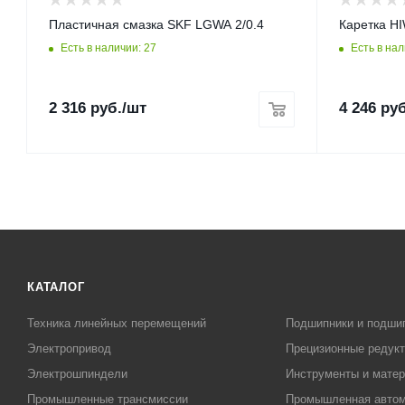
Пластичная смазка SKF LGWA 2/0.4
Каретка 
Есть в наличии: 27
Есть в нал
2 316
руб.
/шт
4 246
руб
КАТАЛОГ
Техника линейных перемещений
Подшипники и подши
Электропривод
Прецизионные редук
Электрошпиндели
Инструменты и матер
Промышленные трансмиссии
Промышленная автом