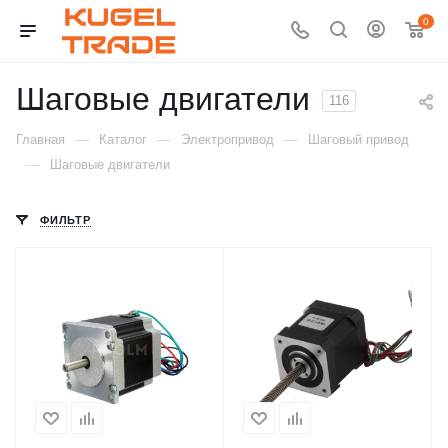
0
Шаговые двигатели
116
—
—
—
Главная
Каталог
Электропривод
Шаговый привод
—
Шаговые двигатели
ФИЛЬТР