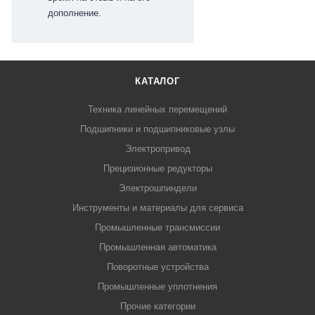
дополнение.
КАТАЛОГ
Техника линейных перемещений
Подшипники и подшипниковые узлы
Электропривод
Прецизионные редукторы
Электрошпиндели
Инструменты и материалы для сервиса
Промышленные трансмиссии
Промышленная автоматика
Поворотные устройства
Промышленные уплотнения
Прочие категории