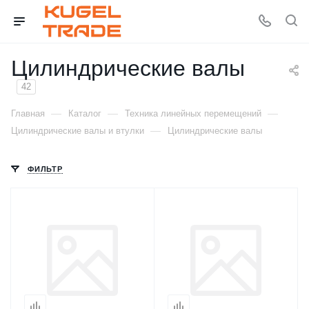
Цилиндрические валы
42
—
—
—
Главная
Каталог
Техника линейных перемещений
—
Цилиндрические валы и втулки
Цилиндрические валы
ФИЛЬТР