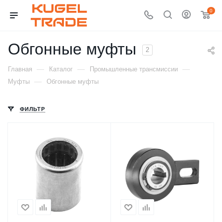
0
Обгонные муфты
2
—
—
—
Главная
Каталог
Промышленные трансмиссии
—
Муфты
Обгонные муфты
ФИЛЬТР