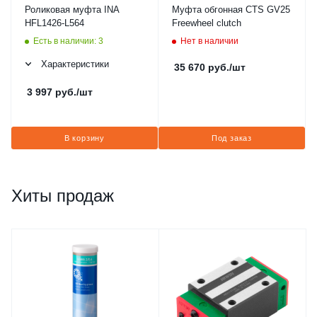
Роликовая муфта INA
Муфта обгонная CTS GV25
HFL1426-L564
Freewheel clutch
Есть в наличии: 3
Нет в наличии
Характеристики
35 670
руб.
/шт
3 997
руб.
/шт
В корзину
Под заказ
Хиты продаж