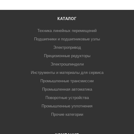
КАТАЛОГ
Техника линейных перемещений
Подшипники и подшипниковые узлы
Электропривод
Прецизионные редукторы
Электрошпиндели
Инструменты и материалы для сервиса
Промышленные трансмиссии
Промышленная автоматика
Поворотные устройства
Промышленные уплотнения
Прочие категории