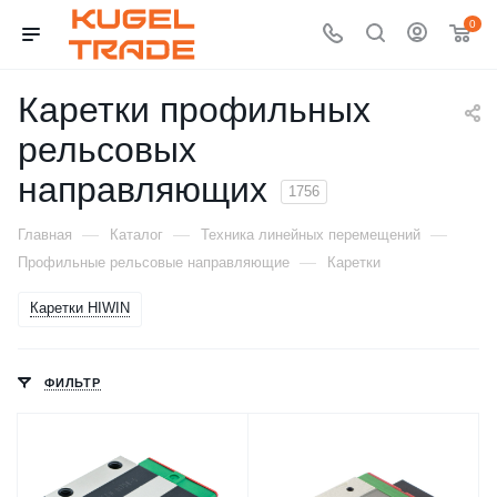
0
Каретки профильных
рельсовых
направляющих
1756
—
—
—
Главная
Каталог
Техника линейных перемещений
—
Профильные рельсовые направляющие
Каретки
Каретки HIWIN
ФИЛЬТР