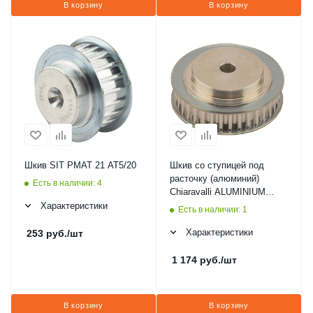
В корзину
В корзину
Шкив SIT PMAT 21 AT5/20
Шкив со ступицей под
расточку (алюминий)
Есть в наличии: 4
Chiaravalli ALUMINIUM
PULLEY 21T5 Z=36
Характеристики
Есть в наличии: 1
(45052136)
Характеристики
253
руб.
/шт
1 174
руб.
/шт
В корзину
В корзину