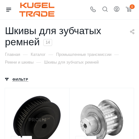
0
Шкивы для зубчатых
ремней
14
—
—
—
Главная
Каталог
Промышленные трансмиссии
—
Ремни и шкивы
Шкивы для зубчатых ремней
ФИЛЬТР