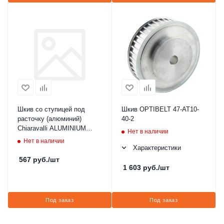
Шкив со ступицей под
Шкив OPTIBELT 47-AT10-
расточку (алюминий)
40-2
Chiaravalli ALUMINIUM
Нет в наличии
PULLEY 21T5 Z=18
Нет в наличии
(45052118)
Характеристики
567
руб.
/шт
1 603
руб.
/шт
Под заказ
Под заказ