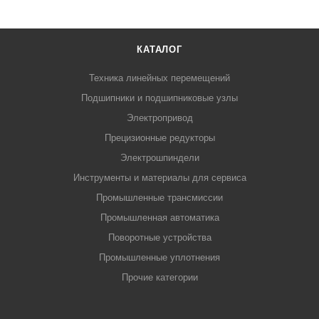
КАТАЛОГ
Техника линейных перемещений
Подшипники и подшипниковые узлы
Электропривод
Прецизионные редукторы
Электрошпиндели
Инструменты и материалы для сервиса
Промышленные трансмиссии
Промышленная автоматика
Поворотные устройства
Промышленные уплотнения
Прочие категории