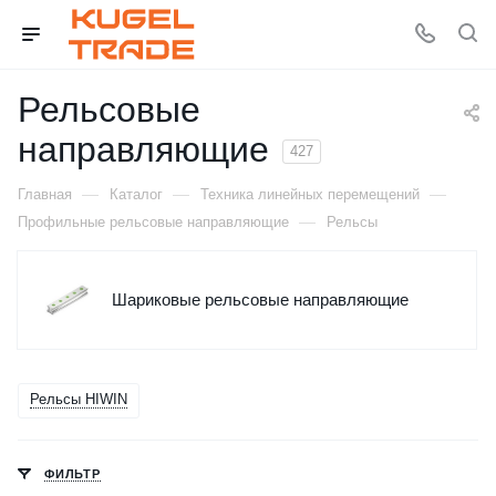
Рельсовые
направляющие
427
—
—
—
Главная
Каталог
Техника линейных перемещений
—
Профильные рельсовые направляющие
Рельсы
Шариковые рельсовые направляющие
Рельсы HIWIN
ФИЛЬТР