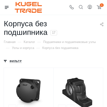
0
Корпуса без
подшипника
17
—
—
Главная
Каталог
Подшипники и подшипниковые узлы
—
—
Узлы и корпуса
Корпуса без подшипника
ФИЛЬТР