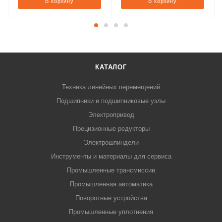
В корзину
В корзину
КАТАЛОГ
Техника линейных перемещений
Подшипники и подшипниковые узлы
Электропривод
Прецизионные редукторы
Электрошпиндели
Инструменты и материалы для сервиса
Промышленные трансмиссии
Промышленная автоматика
Поворотные устройства
Промышленные уплотнения