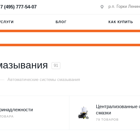
7 (495) 777-54-07
р.п. Горки Лени
УСЛУГИ
БЛОГ
КАК КУПИТЬ
мазывания
91
—
Автоматические системы смазывания
Централизованные 
ринадлежности
смазки
 ТОВАРА
79 ТОВАРОВ