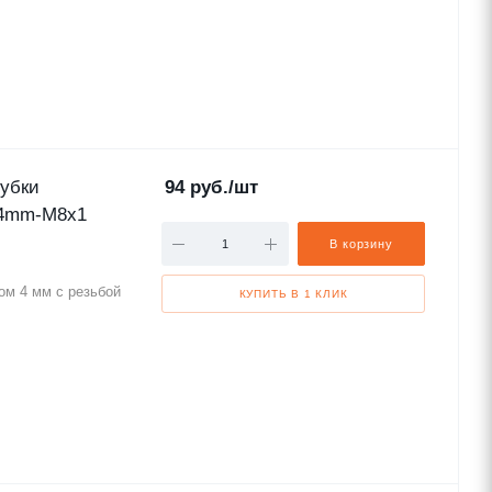
убки
94
руб.
/шт
 4mm-M8x1
В корзину
ом 4 мм с резьбой
КУПИТЬ В 1 КЛИК