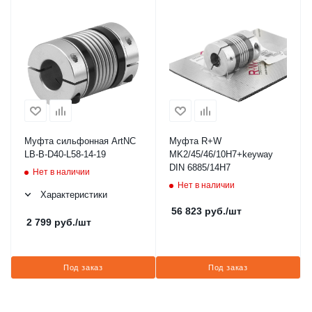
Муфта сильфонная ArtNC
Муфта R+W
LB-B-D40-L58-14-19
MK2/45/46/10H7+keyway
DIN 6885/14H7
Нет в наличии
Нет в наличии
Характеристики
56 823
руб.
/шт
2 799
руб.
/шт
Под заказ
Под заказ