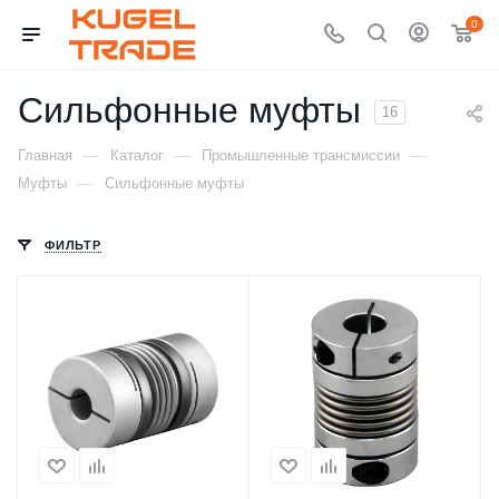
0
Сильфонные муфты
16
—
—
—
Главная
Каталог
Промышленные трансмиссии
—
Муфты
Сильфонные муфты
ФИЛЬТР