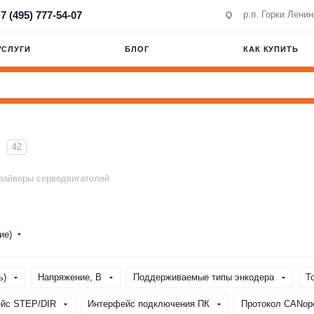
7 (495) 777-54-07
р.п. Горки Лени
УСЛУГИ
БЛОГ
КАК КУПИТЬ
42
райверы серводвигателей
ние)
ь)
Напряжение, В
Поддерживаемые типы энкодера
Т
йс STEP/DIR
Интерфейс подключения ПК
Протокол CANop