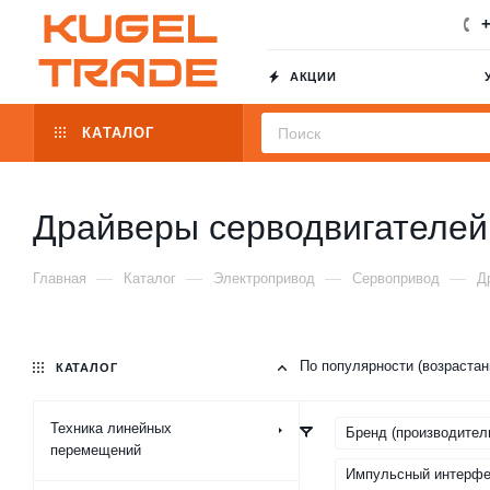
+
АКЦИИ
КАТАЛОГ
Драйверы серводвигателей
—
—
—
—
Главная
Каталог
Электропривод
Сервопривод
Д
По популярности (возраста
КАТАЛОГ
Техника линейных
Бренд (производител
перемещений
Импульсный интерфе