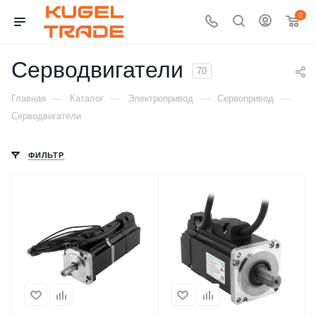
0
Серводвигатели
70
—
—
—
—
Главная
Каталог
Электропривод
Сервопривод
Серводвигатели
ФИЛЬТР