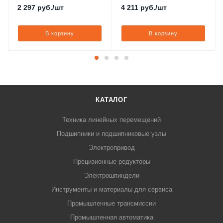
2 297
руб.
/шт
4 211
руб.
/шт
В корзину
В корзину
КАТАЛОГ
Техника линейных перемещений
Подшипники и подшипниковые узлы
Электропривод
Прецизионные редукторы
Электрошпиндели
Инструменты и материалы для сервиса
Промышленные трансмиссии
Промышленная автоматика