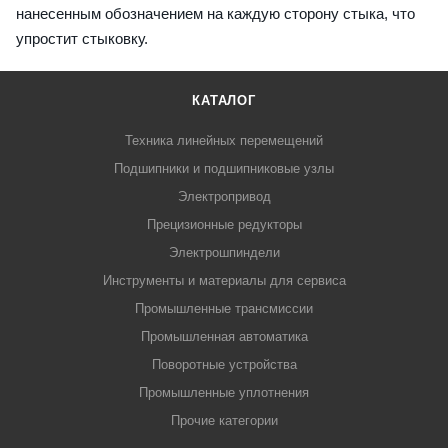
нанесенным обозначением на каждую сторону стыка, что
упростит стыковку.
КАТАЛОГ
Техника линейных перемещений
Подшипники и подшипниковые узлы
Электропривод
Прецизионные редукторы
Электрошпиндели
Инструменты и материалы для сервиса
Промышленные трансмиссии
Промышленная автоматика
Поворотные устройства
Промышленные уплотнения
Прочие категории