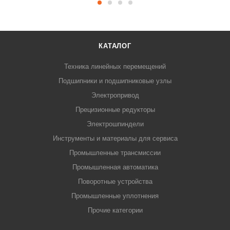
КАТАЛОГ
Техника линейных перемещений
Подшипники и подшипниковые узлы
Электропривод
Прецизионные редукторы
Электрошпиндели
Инструменты и материалы для сервиса
Промышленные трансмиссии
Промышленная автоматика
Поворотные устройства
Промышленные уплотнения
Прочие категории