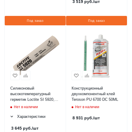
3 519
руб.
/шт
Под заказ
Под заказ
Силиконовый
Конструкционный
высокотемпературный
двухкомпонентный клей
герметик Loctite SI 5920,
Teroson PU 6700 DC 50ML
300 мл (CO CR)
Нет в наличии
Нет в наличии
Характеристики
8 931
руб.
/шт
3 645
руб.
/шт