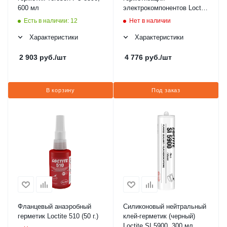
600 мл
электрокомпонентов Loctite
SI 5145 TB40ML
Есть в наличии: 12
Нет в наличии
(полупрозрачный)
Характеристики
Характеристики
2 903
руб.
/шт
4 776
руб.
/шт
В корзину
Под заказ
Фланцевый анаэробный
Силиконовый нейтральный
герметик Loctite 510 (50 г.)
клей-герметик (черный)
Loctite SI 5900, 300 мл