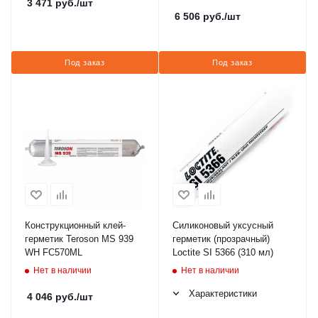
3 471
руб.
/шт
6 506
руб.
/шт
Под заказ
Под заказ
Конструкционный клей-
Силиконовый уксусный
герметик Teroson MS 939
герметик (прозрачный)
WH FC570ML
Loctite SI 5366 (310 мл)
Нет в наличии
Нет в наличии
Характеристики
4 046
руб.
/шт