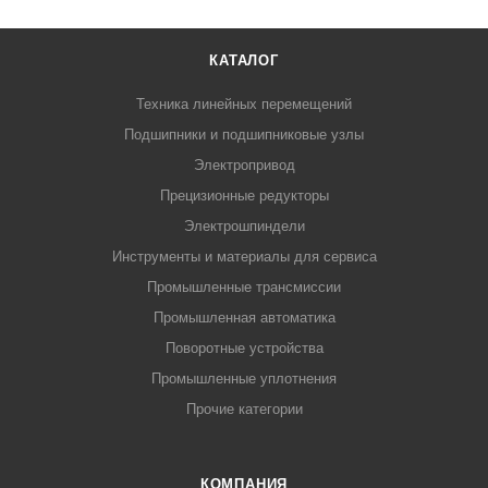
КАТАЛОГ
Техника линейных перемещений
Подшипники и подшипниковые узлы
Электропривод
Прецизионные редукторы
Электрошпиндели
Инструменты и материалы для сервиса
Промышленные трансмиссии
Промышленная автоматика
Поворотные устройства
Промышленные уплотнения
Прочие категории
КОМПАНИЯ