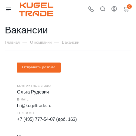
0
Вакансии
—
—
Главная
О компании
Вакансии
Отправить резюме
КОНТАКТНОЕ ЛИЦО
Ольга Рудевич
E-MAIL
hr@kugeltrade.ru
ТЕЛЕФОН
+7 (495) 777-54-07 (доб. 163)