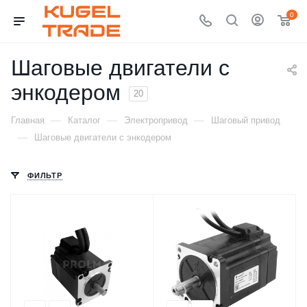
0
Шаговые двигатели с
энкодером
20
—
—
—
Главная
Каталог
Электропривод
Шаговый привод
—
Шаговые двигатели с энкодером
ФИЛЬТР