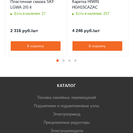
Пластичная смазка SKF
Каретка HIWIN
LGWA 2/0.4
HGH15CAZAC
Есть в наличии: 27
Есть в наличии: 257
2 316
руб.
/шт
4 246
руб.
/шт
В корзину
В корзину
КАТАЛОГ
Техника линейных перемещений
Подшипники и подшипниковые узлы
Электропривод
Прецизионные редукторы
Электрошпиндели