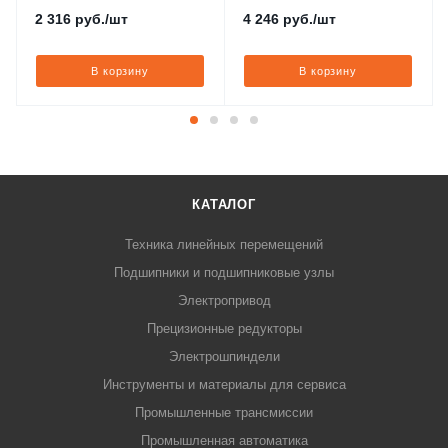
2 316
руб.
/шт
4 246
руб.
/шт
В корзину
В корзину
КАТАЛОГ
Техника линейных перемещений
Подшипники и подшипниковые узлы
Электропривод
Прецизионные редукторы
Электрошпиндели
Инструменты и материалы для сервиса
Промышленные трансмиссии
Промышленная автоматика