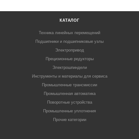
КАТАЛОГ
Техника линейных перемещений
Подшипники и подшипниковые узлы
Электропривод
Прецизионные редукторы
Электрошпиндели
Инструменты и материалы для сервиса
Промышленные трансмиссии
Промышленная автоматика
Поворотные устройства
Промышленные уплотнения
Прочие категории