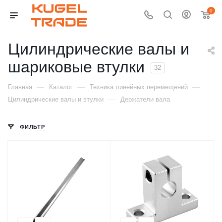
0
Цилиндрические валы и
шариковые втулки
32
—
—
—
Главная
Каталог
Техника линейных перемещений
—
Цилиндрические валы и втулки
Держатели вала
ФИЛЬТР