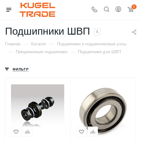
0
Подшипники ШВП
4
—
—
Главная
Каталог
Подшипники и подшипниковые узлы
—
—
Прецизионные подшипники
Подшипники для ШВП
ФИЛЬТР