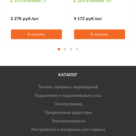
Есть в наличии: 27
Есть в наличии: 257
2 276
руб.
/шт
4 172
руб.
/шт
В корзину
В корзину
КАТАЛОГ
Техника линейных перемещений
Подшипники и подшипниковые узлы
Электропривод
Прецизионные редукторы
Электрошпиндели
Инструменты и материалы для сервиса