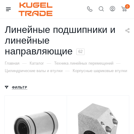
0
Линейные подшипники и
линейные
направляющие
62
—
—
—
Главная
Каталог
Техника линейных перемещений
—
Цилиндрические валы и втулки
Корпусные шариковые втулки
ФИЛЬТР