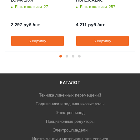
LGWA 2/0.4
HGH15CAZAC
Есть в наличии: 27
Есть в наличии: 257
2 297
руб.
/шт
4 211
руб.
/шт
В корзину
В корзину
КАТАЛОГ
Техника линейных перемещений
Подшипники и подшипниковые узлы
Электропривод
Прецизионные редукторы
Электрошпиндели
Инструменты и материалы для сервиса