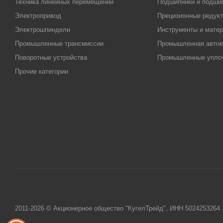
Техника линейных перемещений
Подшипники и подши
Электропривод
Прецизионные редук
Электрошпиндели
Инструменты и матер
Промышленные трансмиссии
Промышленная автом
Поворотные устройства
Промышленные упло
Прочие категории
2011-2026 © Акционерное общество "КугелТрейд", ИНН 5024253264