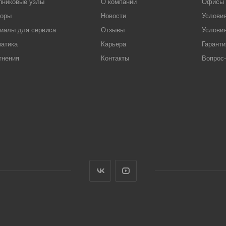
пниковые узлы
О компании
Офисы
торы
Новости
Услови
иалы для сервиса
Отзывы
Условия
атика
Карьера
Гаранти
тнения
Контакты
Вопрос-