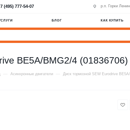
7 (495) 777-54-07
р.п. Горки Лени
УСЛУГИ
БЛОГ
КАК КУПИТЬ
rive BE5A/BMG2/4 (01836706)
—
—
д
Асинхронные двигатели
Диск тормозной SEW Eurodrive BE5A