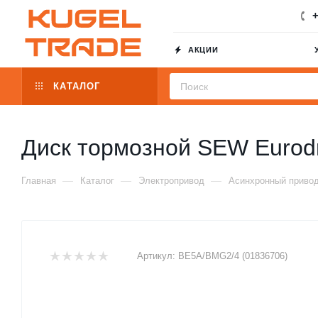
+
АКЦИИ
КАТАЛОГ
Диск тормозной SEW Eurod
—
—
—
Главная
Каталог
Электропривод
Асинхронный приво
Артикул:
BE5A/BMG2/4 (01836706)