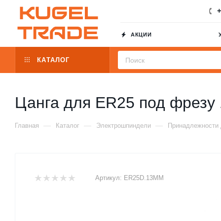
+
АКЦИИ
КАТАЛОГ
Цанга для ER25 под фре
—
—
—
Главная
Каталог
Электрошпиндели
Принадлежности
Артикул:
ER25D.13MM