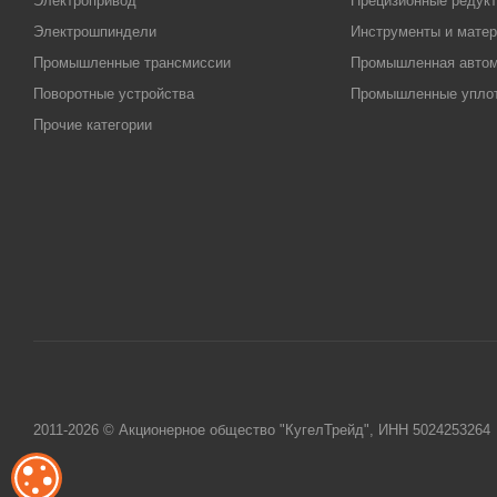
Электропривод
Прецизионные редук
Электрошпиндели
Инструменты и матер
Промышленные трансмиссии
Промышленная автом
Поворотные устройства
Промышленные упло
Прочие категории
2011-2026 © Акционерное общество "КугелТрейд", ИНН 5024253264
ОБРАБОТКА ФАЙЛОВ COOKIE