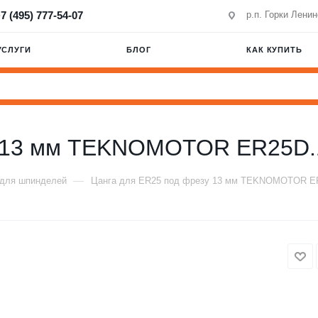
7 (495) 777-54-07
р.п. Горки Лени
УСЛУГИ
БЛОГ
КАК КУПИТЬ
зу 13 мм TEKNOMOTOR ER25D
—
 для шпинделей
Цанга для ER25 под фрезу 13 мм TEKNOMOTOR 