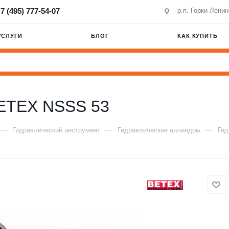
7 (495) 777-54-07
р.п. Горки Лени
УСЛУГИ
БЛОГ
КАК КУПИТЬ
BETEX NSSS 53
—
—
—
Гидравлический инструмент
Гидравлические цилиндры
Гид