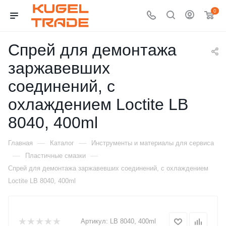
0
Спрей для демонтажа
заржавевших
соединений, с
охлаждением Loctite LB
8040, 400ml
—
—
Главная
Каталог
Инструменты и материалы для сервиса
—
—
Пластичные смазки
Спрей для демонтажа заржавевших соединений, с охлаждением
Loctite LB 8040, 400ml
Артикул:
LB 8040, 400ml