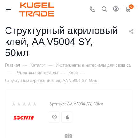
0
Структурный акриловый
клей, AA V5004 SY,
50мл
—
—
Главная
Каталог
Инструменты и материалы для сервиса
—
—
—
Ремонтные материалы
Клеи
Структурный акриловый клей, AA V5004 SY, 50мл
Артикул:
AA V5004 SY, 50мл