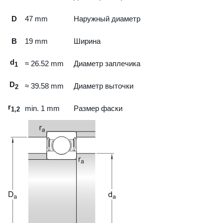
D
47
mm
Наружный диаметр
B
19
mm
Ширина
d
≈
26.52
mm
Диаметр заплечика
1
D
≈
39.58
mm
Диаметр выточки
2
r
min.
1
mm
Размер фаски
1,2