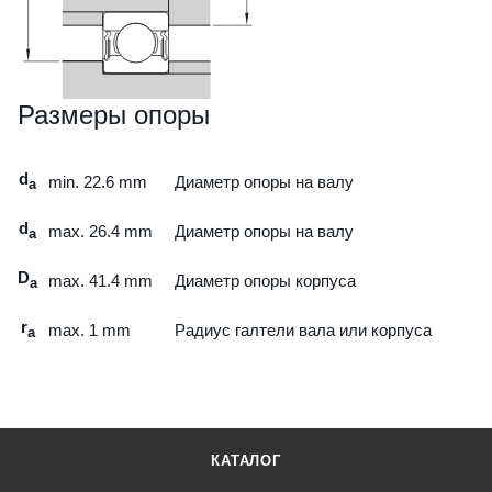
Размеры опоры
d
min.
22.6
mm
Диаметр опоры на валу
a
d
max.
26.4
mm
Диаметр опоры на валу
a
D
max.
41.4
mm
Диаметр опоры корпуса
a
r
max.
1
mm
Радиус галтели вала или корпуса
a
КАТАЛОГ