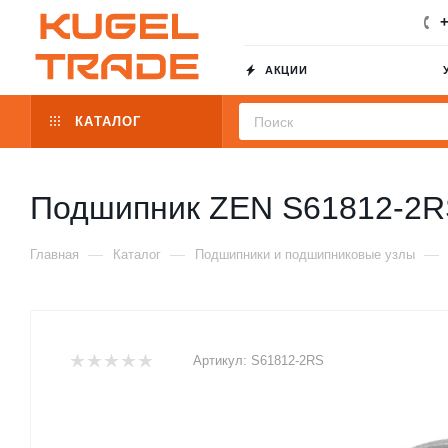
+
АКЦИИ
КАТАЛОГ
Подшипник ZEN S61812-2RS
—
—
—
Главная
Каталог
Подшипники и подшипниковые узлы
Артикул:
S61812-2RS