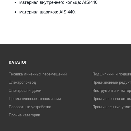
материал внутреннего кольца: AISI440;
материал шариков: AISI440.
КАТАЛОГ
Техника линейных перемещений
Подшипники и подши
Электропривод
Прецизионные редук
Электрошпиндели
Инструменты и матер
Промышленные трансмиссии
Промышленная автом
Поворотные устройства
Промышленные упло
Прочие категории