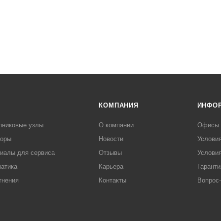
КОМПАНИЯ
ИНФО
пниковые узлы
О компании
Офисы
торы
Новости
Услови
иалы для сервиса
Отзывы
Условия
атика
Карьера
Гаранти
тнения
Контакты
Вопрос-