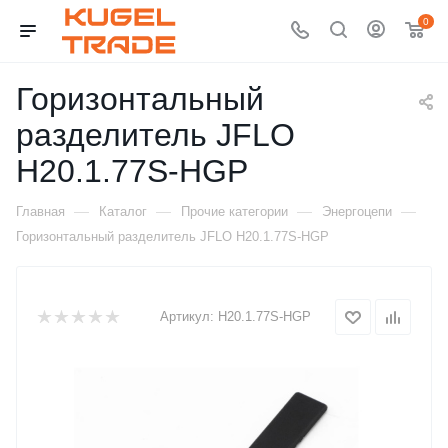
0
Горизонтальный
разделитель JFLO
H20.1.77S-HGP
—
—
—
—
Главная
Каталог
Прочие категории
Энергоцепи
Горизонтальный разделитель JFLO H20.1.77S-HGP
Артикул:
H20.1.77S-HGP