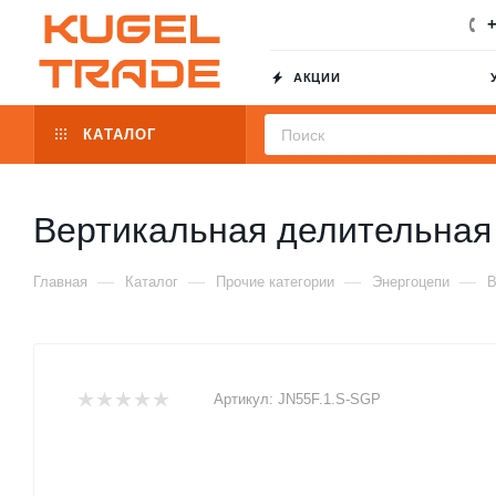
+
АКЦИИ
КАТАЛОГ
Вертикальная делительная
—
—
—
—
Главная
Каталог
Прочие категории
Энергоцепи
В
Артикул:
JN55F.1.S-SGP