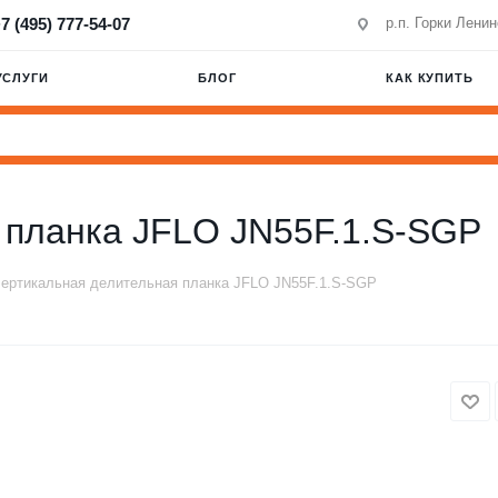
7 (495) 777-54-07
р.п. Горки Лени
УСЛУГИ
БЛОГ
КАК КУПИТЬ
 планка JFLO JN55F.1.S-SGP
ертикальная делительная планка JFLO JN55F.1.S-SGP