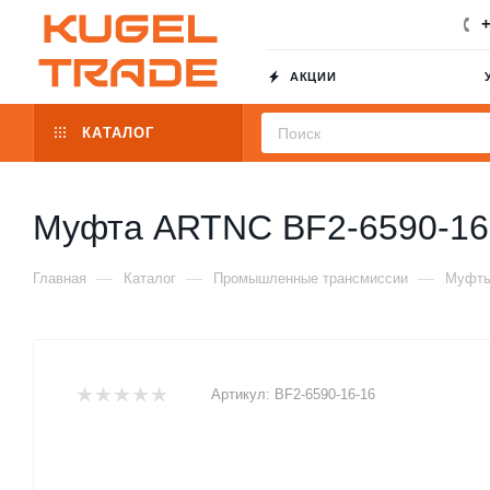
+
АКЦИИ
КАТАЛОГ
Муфта ARTNC BF2-6590-16
—
—
—
Главная
Каталог
Промышленные трансмиссии
Муфт
Артикул:
BF2-6590-16-16