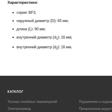
Характеристики:
серия: BF2;
наружный диаметр (D): 65 мм;
длина (L): 90 мм;
внутренний диаметр (d
): 16 мм;
1
внутренний диаметр (d
): 16 мм.
2
КАТАЛОГ
Техника линейных перемещений
Подшипники и подши
Электропривод
Прецизионные редук