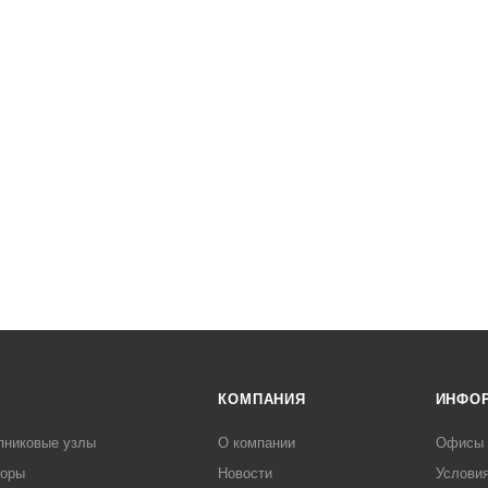
КОМПАНИЯ
ИНФО
пниковые узлы
О компании
Офисы
торы
Новости
Услови