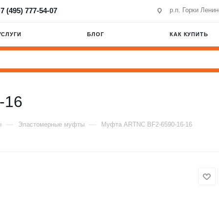
7 (495) 777-54-07
р.п. Горки Лени
УСЛУГИ
БЛОГ
КАК КУПИТЬ
-16
—
—
ы
Эластомерные муфты
Муфта ARTNC BF2-6590-16-16