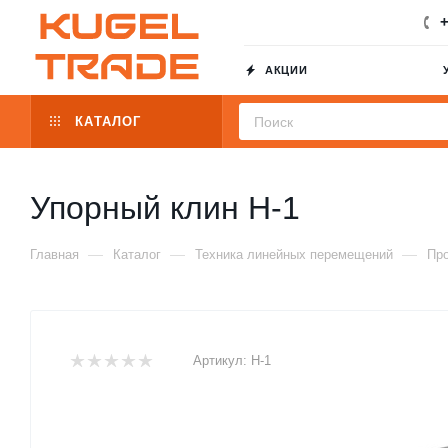
+
АКЦИИ
КАТАЛОГ
Упорный клин H-1
—
—
—
Главная
Каталог
Техника линейных перемещений
Пр
Артикул:
H-1