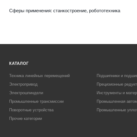
Сферы применения: станкостроение, робототехника
КАТАЛОГ
Техника линейных перемещений
Подшипники и подши
Электропривод
Прецизионные редук
Электрошпиндели
Инструменты и матер
Промышленные трансмиссии
Промышленная автом
Поворотные устройства
Промышленные упло
Прочие категории