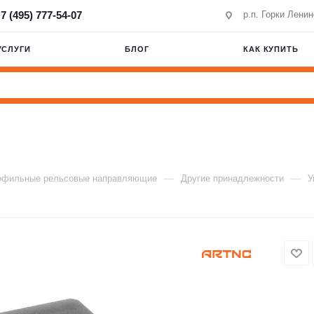
7 (495) 777-54-07
р.п. Горки Лени
УСЛУГИ
БЛОГ
КАК КУПИТЬ
—
—
офильные рельсовые направляющие
Другие принадлежности
У