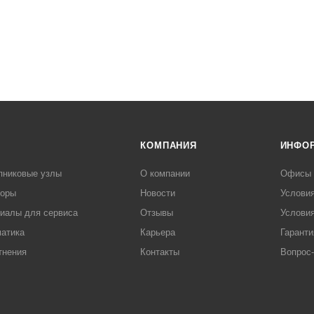
КОМПАНИЯ
ИНФО
пниковые узлы
О компании
Офисы
торы
Новости
Услови
иалы для сервиса
Отзывы
Условия
атика
Карьера
Гаранти
тнения
Контакты
Вопрос-