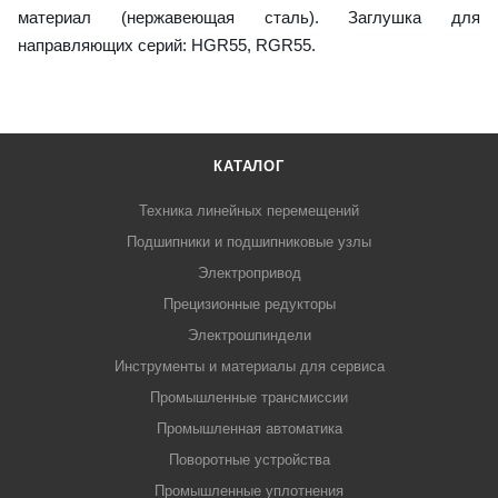
материал (нержавеющая сталь). Заглушка для
направляющих серий: HGR55, RGR55.
КАТАЛОГ
Техника линейных перемещений
Подшипники и подшипниковые узлы
Электропривод
Прецизионные редукторы
Электрошпиндели
Инструменты и материалы для сервиса
Промышленные трансмиссии
Промышленная автоматика
Поворотные устройства
Промышленные уплотнения