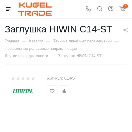
0
Заглушка HIWIN C14-ST
—
—
—
Главная
Каталог
Техника линейных перемещений
—
Профильные рельсовые направляющие
—
Другие принадлежности
Заглушка HIWIN C14-ST
Артикул:
C14-ST