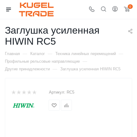
0
Заглушка усиленная
HIWIN RC5
—
—
—
Главная
Каталог
Техника линейных перемещений
—
Профильные рельсовые направляющие
—
Другие принадлежности
Заглушка усиленная HIWIN RC5
Артикул:
RC5