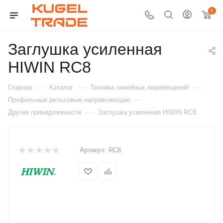
0
Заглушка усиленная
HIWIN RC8
—
—
—
Главная
Каталог
Техника линейных перемещений
—
Профильные рельсовые направляющие
—
Другие принадлежности
Заглушка усиленная HIWIN RC8
Артикул:
RC8