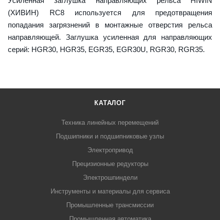
Усиленная заглушка направляющих рельса HIWIN
(ХИВИН) RC8 используется для предотвращения
попадания загрязнений в монтажные отверстия рельса
направляющей. Заглушка усиленная для направляющих
серий: HGR30, HGR35, EGR35, EGR30U, RGR30, RGR35.
КАТАЛОГ
Техника линейных перемещений
Подшипники и подшипниковые узлы
Электропривод
Прецизионные редукторы
Электрошпиндели
Инструменты и материалы для сервиса
Промышленные трансмиссии
Промышленная автоматика