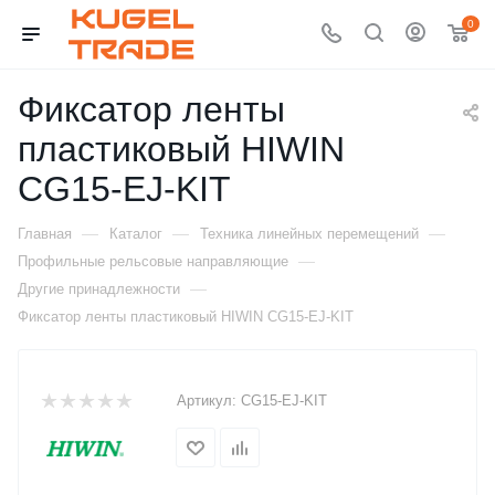
0
Фиксатор ленты
пластиковый HIWIN
CG15-EJ-KIT
—
—
—
Главная
Каталог
Техника линейных перемещений
—
Профильные рельсовые направляющие
—
Другие принадлежности
Фиксатор ленты пластиковый HIWIN CG15-EJ-KIT
Артикул:
CG15-EJ-KIT