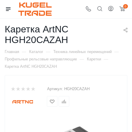
0
Каретка ArtNC
HGH20CAZAH
—
—
—
Главная
Каталог
Техника линейных перемещений
—
—
Профильные рельсовые направляющие
Каретки
Каретка ArtNC HGH20CAZAH
Артикул:
HGH20CAZAH